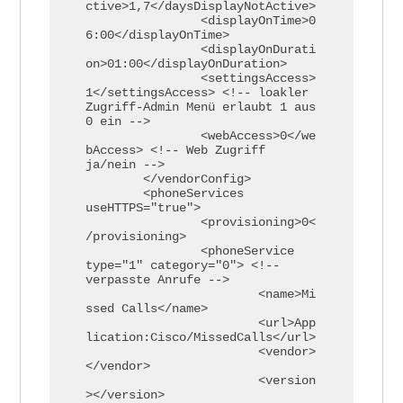
ctive>1,7</daysDisplayNotActive> 

		<displayOnTime>0
6:00</displayOnTime> 

		<displayOnDurati
on>01:00</displayOnDuration>  

		<settingsAccess>
1</settingsAccess> <!-- loakler 
Zugriff-Admin Menü erlaubt 1 aus 
0 ein -->

		<webAccess>0</we
bAccess> <!-- Web Zugriff 
ja/nein -->

	</vendorConfig>

	<phoneServices 
useHTTPS="true">

		<provisioning>0<
/provisioning>

		<phoneService  
type="1" category="0"> <!-- 
verpasste Anrufe -->

			<name>Mi
ssed Calls</name>

			<url>App
lication:Cisco/MissedCalls</url>

			<vendor>
</vendor>

			<version
></version>
