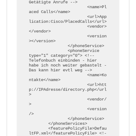
Getätigte Anrufe -->

			<name>Pl
aced Calls</name>

			<url>App
lication:Cisco/PlacedCalls</url>

			<vendor>
</vendor>

			<version
></version>

		</phoneService>

		<phoneService 
type="1" category="0"> <!-- 
Telefonbuch einbinden - hier 
habe ich noch weiter gebastelt - 
Das kann hier evtl weg -->

			<name>Ko
ntakte</name>

			<url>htt
p://IPAdresse/directory.php</url
>

			<vendor/
>

			<version
/>

		</phoneService> 

	</phoneServices>

	<featurePolicyFile>Defau
ltFP.xml</featurePolicyFile> <!-