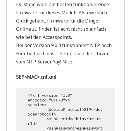
Es ist die wohl am besten funktionierende
Firmware für dieses Modell. Also wirklich
Glück gehabt. Firmware für die Dinger
Online zu finden ist echt nicht so einfach
wie bei den Accesspoints.
Bei der Version 9.0.4 funktioniert NTP noch.
Hier holt sich das Telefon auch die Uhrzeit
vom NTP Server. Yay! Nice.
SEP<MAC>.cnf.xm
l
<?xml version="1.0" 
encoding="UTF-8"?>

<device>

	<deviceProtocol>SIP</dev
iceProtocol>

	<sshUserId>admin</sshUse
rId>

	<sshPassword>einPasswort