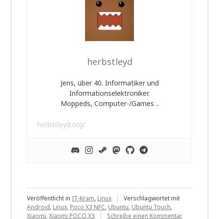
herbstleyd
Jens, über 40. Informatiker und
Informationselektroniker.
Moppeds, Computer-/Games ..
herbstleyd.org/
Veröffentlicht in
IT-Kram
,
Linux
Verschlagwortet mit
Android
,
Linux
,
Poco X3 NFC
,
Ubuntu
,
Ubuntu Touch
,
zu
Xiaomi
,
Xiaomi POCO X3
Schreibe einen Kommentar