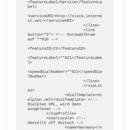
<featureLabel>Service</featureLa
bel>

<serviceURI>http://cisco.interne
ct.net/</serviceURI>

			</line>

			<line 
button="5"> <!-- Kurzwahlkram 
auf **610 -->

<featureID>21</featureID>

<featureLabel>**621</featureLabe
l>

<speedDialNumber>**621</speedDia
lNumber>

			</line>

			</sipLin
es>

		<dialTemplate>di
alplan.xml</dialTemplate> <!-- 
Dialplan XML, wird dann 
ausgelesen -->

	</sipProfile>

	<userLocale> <!-- 
Umstelln uff doitsch -->

		<name>Germany</n