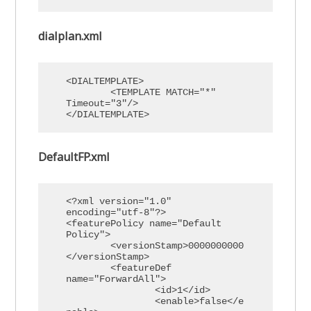
dialplan.xml
<DIALTEMPLATE>

	<TEMPLATE MATCH="*" 
Timeout="3"/>

</DIALTEMPLATE>
DefaultFP.xml
<?xml version="1.0" 
encoding="utf-8"?>

<featurePolicy name="Default 
Policy">

	<versionStamp>0000000000
</versionStamp>

	<featureDef 
name="ForwardAll">

		<id>1</id>

		<enable>false</e