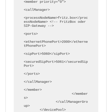
<member priority="0">

<callManager>

<processNodeName>fritz.box</proc
essNodeName> <!-- FritzBox oder 
SIP-Gateway -->

<ports>

<ethernetPhonePort>2000</etherne
tPhonePort>                             

<sipPort>5060</sipPort>

<securedSipPort>5061</securedSip
Port>

</ports>

</callManager>

</member>

			</member
s>

		</callManagerGro
up>

	</devicePool>
