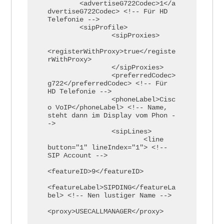
	<advertiseG722Codec>1</a
dvertiseG722Codec> <!-- Für HD 
Telefonie -->

	<sipProfile>

		<sipProxies>

<registerWithProxy>true</registe
rWithProxy>

		</sipProxies>

		<preferredCodec>
g722</preferredCodec> <!-- Für 
HD Telefonie -->

		<phoneLabel>Cisc
o VoIP</phoneLabel> <!-- Name, 
steht dann im Display vom Phon -
->

		<sipLines>

			<line 
button="1" lineIndex="1"> <!-- 
SIP Account -->

<featureID>9</featureID>

<featureLabel>SIPDING</featureLa
bel> <!-- Nen lustiger Name -->

<proxy>USECALLMANAGER</proxy>                   	
