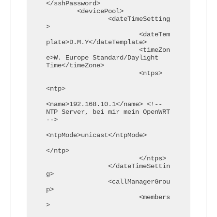
</sshPassword>

	<devicePool>

		<dateTimeSetting
>

			<dateTem
plate>D.M.Y</dateTemplate> 

			<timeZon
e>W. Europe Standard/Daylight 
Time</timeZone> 

			<ntps> 

<ntp>

<name>192.168.10.1</name> <!-- 
NTP Server, bei mir mein OpenWRT 
-->

<ntpMode>unicast</ntpMode> 

</ntp>

			</ntps> 

		</dateTimeSettin
g>

		<callManagerGrou
p>

			<members
>
