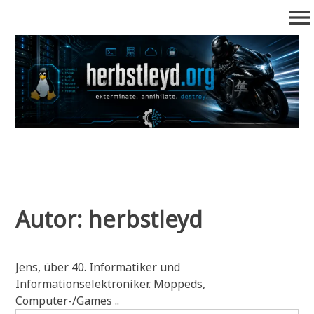
Zum
menu
Inhalt
springen
Herbstleyd.org Blog
Ein Blog wie kein Anderer
Autor:
herbstleyd
Jens, über 40. Informatiker und
Informationselektroniker. Moppeds,
Computer-/Games ..