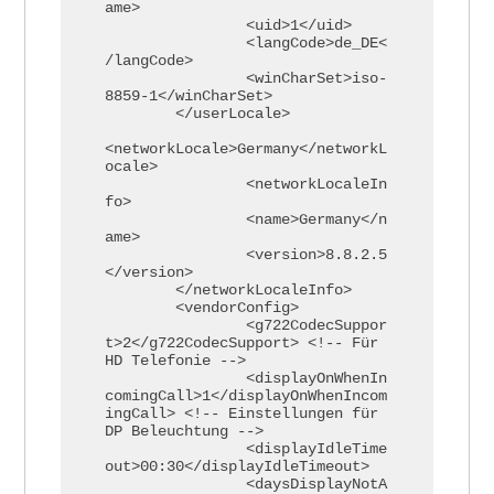
ame> 

		<uid>1</uid> 

		<langCode>de_DE<
/langCode> 

		<winCharSet>iso-
8859-1</winCharSet> 

	</userLocale>

<networkLocale>Germany</networkL
ocale> 

		<networkLocaleIn
fo> 

		<name>Germany</n
ame> 

		<version>8.8.2.5
</version> 

	</networkLocaleInfo>

	<vendorConfig>

		<g722CodecSuppor
t>2</g722CodecSupport> <!-- Für 
HD Telefonie -->

		<displayOnWhenIn
comingCall>1</displayOnWhenIncom
ingCall> <!-- Einstellungen für 
DP Beleuchtung -->

		<displayIdleTime
out>00:30</displayIdleTimeout>

		<daysDisplayNotA