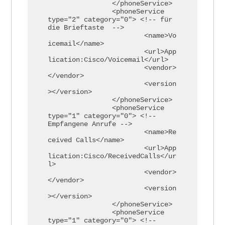
		</phoneService>

		<phoneService  
type="2" category="0"> <!-- für 
die Brieftaste  -->

			<name>Vo
icemail</name>

			<url>App
lication:Cisco/Voicemail</url>

			<vendor>
</vendor>

			<version
></version>

		</phoneService>

		<phoneService  
type="1" category="0"> <!-- 
Empfangene Anrufe -->

			<name>Re
ceived Calls</name>

			<url>App
lication:Cisco/ReceivedCalls</ur
l>

			<vendor>
</vendor>

			<version
></version>

		</phoneService>

		<phoneService  
type="1" category="0"> <!-- 