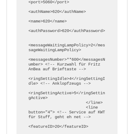
<port>5060</port>	

<authName>620</authName>

<name>620</name>           		

<authPassword>620</authPassword>		
<messageWaitingLampPolicy>2</mes
sageWaitingLampPolicy>

<messagesNumber>**600</messagesN
umber> <!-- Kurzwahl für Fritz 
AnBea auf Brieftaste -->

<ringSettingIdle>4</ringSettingI
dle> <!-- Anklopfzeugs -->

<ringSettingActive>5</ringSettin
gActive>

			</line>

			<line 
button="4"> <!-- Service auf KWT 
für Stuff, geht eh net -->

<featureID>20</featureID>
