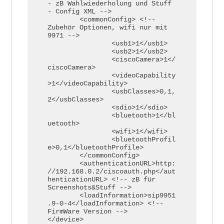
- zB Wahlwiederholung und Stuff 
- Config XML -->

	<commonConfig> <!-- 
Zubehör Optionen, wifi nur mit 
9971 -->

		<usb1>1</usb1>

		<usb2>1</usb2>

		<ciscoCamera>1</
ciscoCamera>

		<videoCapability
>1</videoCapability>

		<usbClasses>0,1,
2</usbClasses>

		<sdio>1</sdio>

		<bluetooth>1</bl
uetooth>

		<wifi>1</wifi>

		<bluetoothProfil
e>0,1</bluetoothProfile>

	</commonConfig>

	<authenticationURL>http:
//192.168.0.2/ciscoauth.php</aut
henticationURL> <!-- zB für 
Screenshots&Stuff -->

	<loadInformation>sip9951
.9-0-4</loadInformation> <!-- 
FirmWare Version -->

</device>