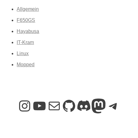
Allgemein
F650GS
Hayabusa
IT-Kram
Linux
Mopped
Instagram
YouTube
E-Mail
GitHub
Discord
Mastodon
Telegram